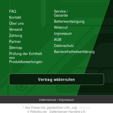
FAQ
Service /
Garantie
Kontakt
Batterieentsorgung
Über uns
Widerruf
Versand
Impressum
Zahlung
AGB
Partner
Datenschutz
Sitemap
Barrierefreiheitserklärung
Prüfung der Echtheit
von
Produktbewertungen
Vertrag widerrufen
Datenschutz
•
Impressum
*
Alle Preise inkl. gesetzlicher USt., zzgl.
Versand
© Robotico.de - Dattenberger Handels e.K.