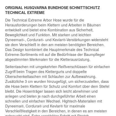
ORIGINAL HUSQVARNA BUNDHOSE SCHNITTSCHUTZ
TECHNICAL EXTREME
Die Technical Extreme Arbor Hose wurde für die
Herausforderungen beim Klettern und Arbeiten in Bäumen
entwickelt und bietet eine Kombination aus Sicherheit,
Beweglichkeit und Funktion. Mit starken und leichten
Dyneema®-, Cordura®- und Kevlar®-Verstärkungen widersteht
sie dem Verschleiß in den am meisten benötigten Bereichen.
Das Design kombiniert die Hauptmerkmale des Technical
Extreme-Sortiments mit auf die Bedürfnisse der Baumpfleger
abgestimmten Merkmalen für die Kletterausrüstung.
Seitentaschen mit umgekehrten Reißverschlüssen für einfachen
Zugriff beim Tragen des Klettergurts und doppelte
Oberschenkeltaschen mit Schlaufen zur Aufbewahrung.
Zusätzliche 3 cm wurden hinzugefügt, um sicherzustellen, dass
die Hose beim Klettern für Schutz und Komfort über dem Stiefel
bleibt. Die Hosenträger lassen sich leicht abnehmen und
anlegen und bieten je nach durchgeführter Arbeit einen
schnellen und einfachen Wechsel. Hightech-Materialien mit
Dyneema®, Cordura® und Kevlar® für maximale
Verschleißfestigkeit in den Bereichen, in denen es am meisten
gebraucht wird. Extra verstärkter Schritt mit Stretch.