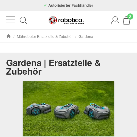
Autorisierter Fachhändler
2
/
Mähroboter Ersatzteile & Zubehör
/
Gardena
Startseite
Gardena | Ersatzteile &
Zubehör