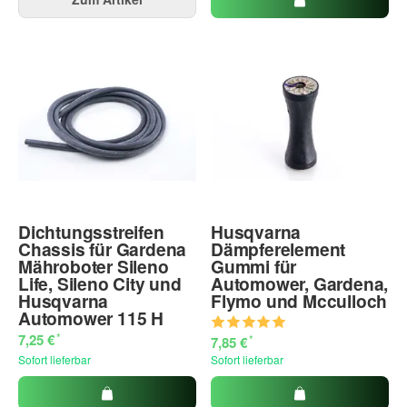
Dichtungsstreifen
Husqvarna
Chassis für Gardena
Dämpferelement
Mähroboter Sileno
Gummi für
Life, Sileno City und
Automower, Gardena,
Husqvarna
Flymo und Mcculloch
Automower 115 H
*
7,25 €
*
7,85 €
Sofort lieferbar
Sofort lieferbar