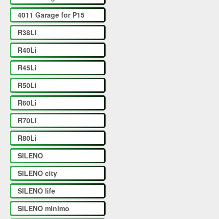
4011 Garage for P15
R38Li
R40Li
R45Li
R50Li
R60Li
R70Li
R80Li
SILENO
SILENO city
SILENO life
SILENO minimo