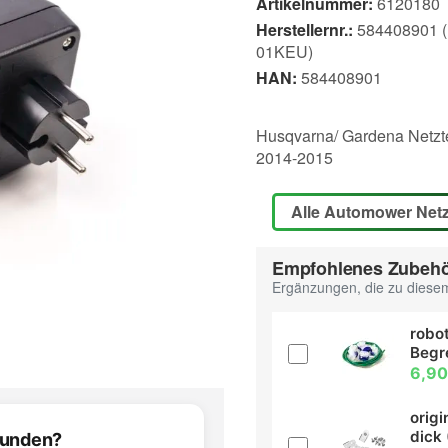
Artikelnummer:
6120180
Herstellernr.:
584408901 (E
01KEU)
HAN:
584408901
Husqvarna/ Gardena Netzt
2014-2015
Alle Automower Netz
Empfohlenes Zubeh
Ergänzungen, die zu diesem
robot
Begr
6,90
orig
dick 
efunden?