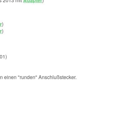
is 2013 mit
Adapter
)
r
)
r
)
01)
n einen "runden" Anschlußstecker.