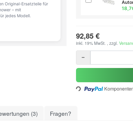
Aut
n Original-Ersatzteile für
18,7
ower – mit
ür jedes Modell.
92,85 €
inkl. 19% MwSt. , zzgl.
Versan
Loading...
Komponenten 
ewertungen (3)
Fragen?