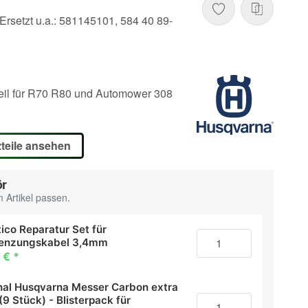
rsetzt u.a.: 581145101, 584 40 89-
eil für R70 R80 und Automower 308
teile ansehen
ör
 Artikel passen.
ico Reparatur Set für
enzungskabel 3,4mm
 €
*
inal Husqvarna Messer Carbon extra
(9 Stück) - Blisterpack für