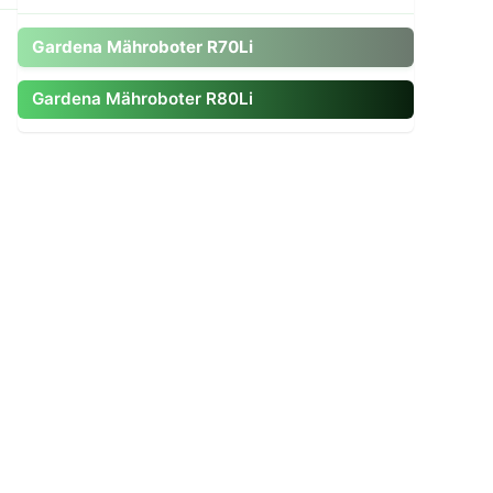
Zum Modell gehen
Gardena Mähroboter R70Li
Gardena Mähroboter R80Li