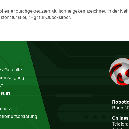
mbol einer durchgekreuzten Mülltonne gekennzeichnet. In der N
eht für Blei, "Hg" für Quecksilber.
 / Garantie
ieentsorgung
uf
ssum
Roboti
Rudolf-
chutz
efreiheitserklärung
Online
Telefon