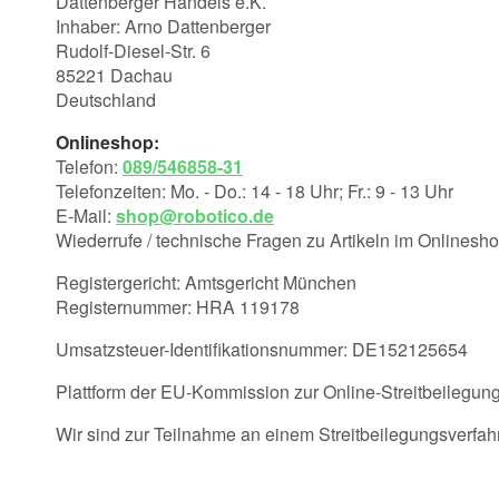
Dattenberger Handels e.K.
Inhaber: Arno Dattenberger
Rudolf-Diesel-Str. 6
85221 Dachau
Deutschland
Onlineshop:
Telefon:
089/546858-31
Telefonzeiten: Mo. - Do.: 14 - 18 Uhr; Fr.: 9 - 13 Uhr
E-Mail:
shop@robotico.de
Wiederrufe / technische Fragen zu Artikeln im Onlinesh
Registergericht: Amtsgericht München
Registernummer: HRA 119178
Umsatzsteuer-Identifikationsnummer: DE152125654
Plattform der EU-Kommission zur Online-Streitbeilegun
Wir sind zur Teilnahme an einem Streitbeilegungsverfahre