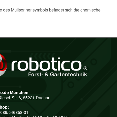
ähe des Müllsonnensymbols befindet sich die chemische
co.de München
Diesel-Str. 6, 85221 Dachau
shop:
: 089/546858-31