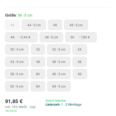
Größe
56 -5 cm
44
44 -5 cm
46
46 -5 cm
44
44 -5 cm
46
46 -5 cm
48
48 -5 cm
50
48
- 0,40 €
48 -5 cm
50
- 7,90 €
50 -5 cm
52
52 -5 cm
54
50 -5 cm
52
52 -5 cm
54
54 -5 cm
56
56 -5 cm
58
54 -5 cm
56
56 -5 cm
58
58 -5 cm
60
60 -5 cm
62
58 -5 cm
60
60 -5 cm
62
62 -5 cm
64
64 -5 cm
62 -5 cm
64
64 -5 cm
91,85 €
Sofort lieferbar
Lieferzeit:
1 - 2 Werktage
inkl. 19% MwSt. , zzgl.
Versand