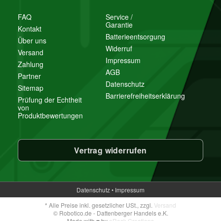
FAQ
Service /
Garantie
Kontakt
Batterieentsorgung
Über uns
Widerruf
Versand
Impressum
Zahlung
AGB
Partner
Datenschutz
Sitemap
Barrierefreiheitserklärung
Prüfung der Echtheit
von
Produktbewertungen
Vertrag widerrufen
Datenschutz
•
Impressum
*
Alle Preise inkl. gesetzlicher USt., zzgl.
Versand
© Robotico.de - Dattenberger Handels e.K.
Made with
♥
by
eRock Creations