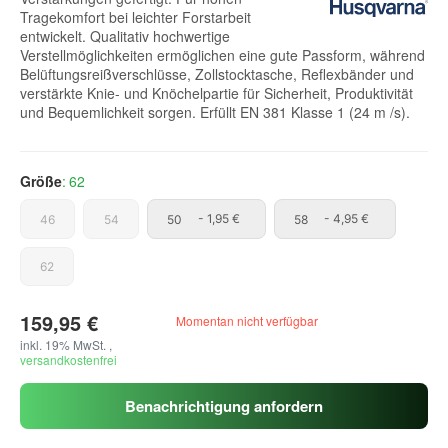
Tragekomfort bei leichter Forstarbeit
entwickelt. Qualitativ hochwertige
Verstellmöglichkeiten ermöglichen eine gute Passform, während
Belüftungsreißverschlüsse, Zollstocktasche, Reflexbänder und
verstärkte Knie- und Knöchelpartie für Sicherheit, Produktivität
und Bequemlichkeit sorgen. Erfüllt EN 381 Klasse 1 (24 m /s).
Größe
62
46
54
50
58
46
54
50
- 1,95 €
58
- 4,95 €
62
62
159,95 €
Momentan nicht verfügbar
inkl. 19% MwSt. ,
versandkostenfrei
Benachrichtigung anfordern