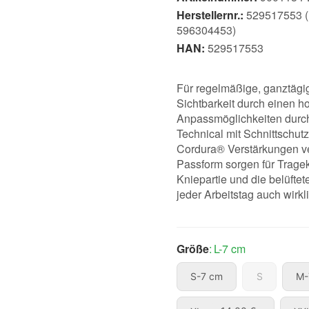
Herstellernr.:
529517553 (
596304453)
HAN:
529517553
Für regelmäßige, ganztägig
Sichtbarkeit durch einen h
Anpassmöglichkeiten durch
Technical mit Schnittschutz
Cordura® Verstärkungen ve
Passform sorgen für Tragek
Kniepartie und die belüfte
jeder Arbeitstag auch wirkli
Größe
L-7 cm
S-7 cm
S
S-7 cm
S
M-