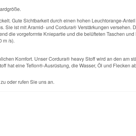
dardgröße.
kelt. Gute Sichtbarkeit durch einen hohen Leuchtorange-Antei
us. Sie ist mit Aramid- und Cordura® Verstärkungen versehen. 
end die vorgeformte Kniepartie und die belüfteten Taschen und 
0 m /s).
nlichen Komfort. Unser Cordura® heavy Stoff wird an den am stä
ff hat eine Teflon®-Ausrüstung, die Wasser, Öl und Flecken 
u oder rufen Sie uns an.