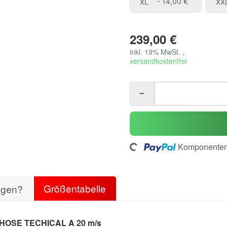
XL
XL
- 14,00 €
XX
239,00 €
inkl. 19% MwSt. ,
versandkostenfrei
Loading...
Komponenten 
Größentabelle
agen?
OSE TECHICAL A 20 m/s