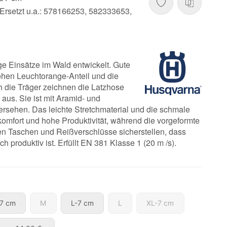
Ersetzt u.a.: 578166253, 582333653,
e Einsätze im Wald entwickelt. Gute
ohen Leuchtorange-Anteil und die
 die Träger zeichnen die Latzhose
 aus. Sie ist mit Aramid- und
rsehen. Das leichte Stretchmaterial und die schmale
omfort und hohe Produktivität, während die vorgeformte
ten Taschen und Reißverschlüsse sicherstellen, dass
ch produktiv ist. Erfüllt EN 381 Klasse 1 (20 m /s).
M-7 cm
M
L-7 cm
L
XL-7 cm
7 cm
M
L-7 cm
L
XL-7 cm