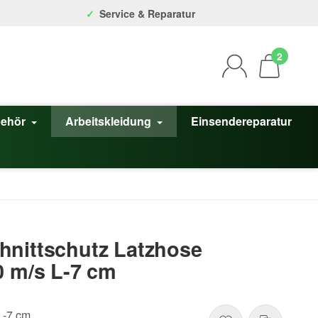
Service & Reparatur
2
behör
Arbeitskleidung
Einsendereparatur
hnittschutz Latzhose
0 m/s L-7 cm
L-7 cm