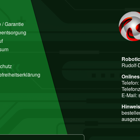
 / Garantie
ieentsorgung
uf
ssum
Roboti
Rudolf-
chutz
efreiheitserklärung
Online
Telefon
Telefonz
E-Mail:
Hinweis
bestelle
ausgeze