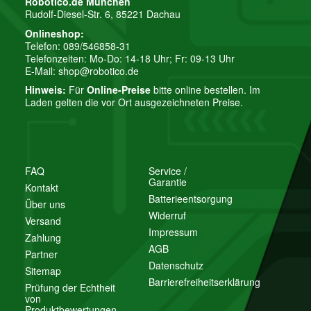
Robotico.de München
Rudolf-Diesel-Str. 6, 85221 Dachau
Onlineshop:
Telefon: 089/546858-31
Telefonzeiten: Mo-Do: 14-18 Uhr; Fr: 09-13 Uhr
E-Mail:
shop@robotico.de
Hinweis:
Für
Online-Preise
bitte online bestellen. Im
Laden gelten die vor Ort ausgezeichneten Preise.
FAQ
Service /
Garantie
Kontakt
Batterieentsorgung
Über uns
Widerruf
Versand
Impressum
Zahlung
AGB
Partner
Datenschutz
Sitemap
Barrierefreiheitserklärung
Prüfung der Echtheit
von
Produktbewertungen