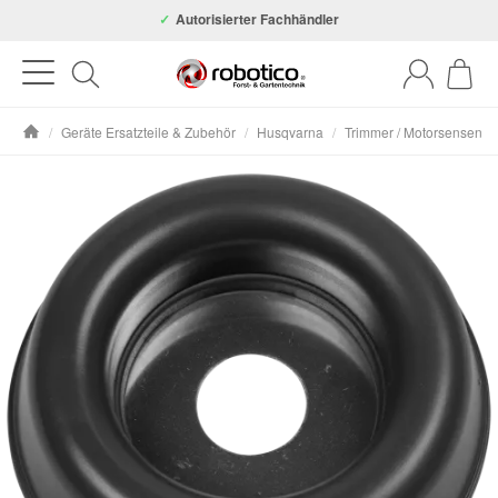
Autorisierter Fachhändler
/
Geräte Ersatzteile & Zubehör
/
Husqvarna
/
Trimmer / Motorsensen
Startseite