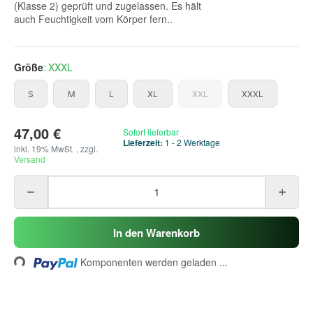
(Klasse 2) geprüft und zugelassen. Es hält
auch Feuchtigkeit vom Körper fern..
Größe
XXXL
S
M
L
XL
XXL
XXXL
S
M
L
XL
XXL
XXXL
47,00 €
Sofort lieferbar
Lieferzeit:
1 - 2 Werktage
inkl. 19% MwSt. , zzgl.
Versand
oading...
In den Warenkorb
Komponenten werden geladen ...