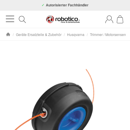
Autorisierter Fachhändler
/
Geräte Ersatzteile & Zubehör
/
Husqvarna
/
Trimmer / Motorsensen
Startseite