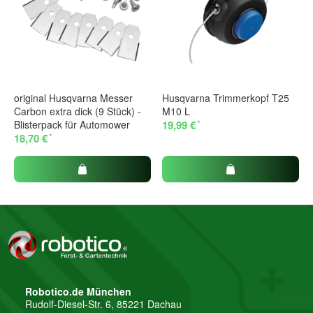
Vorname
Nachname
original Husqvarna Messer
Husqvarna Trimmerkopf T25
Carbon extra dick (9 Stück) -
M10 L
*
Blisterpack für Automower
19,99 €
*
18,70 €
Firma
E-Mail
Telefon
Robotico.de München
Rudolf-Diesel-Str. 6, 85221 Dachau