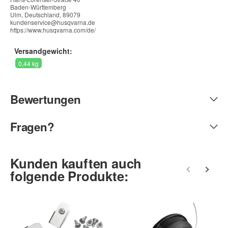
Baden-Württemberg
Ulm, Deutschland, 89079
kundenservice@husqvarna.de
https://www.husqvarna.com/de/
Versandgewicht:
0,44 kg
Bewertungen
Fragen?
Geben Sie die erste Bewertung für diesen Artikel ab und helfen
Sie Anderen bei der Kaufentscheidung:
Kontaktdaten
Kunden kauften auch
folgende Produkte:
Alle mit
*
markierten Felder sind Pflichtfelder.
Anrede