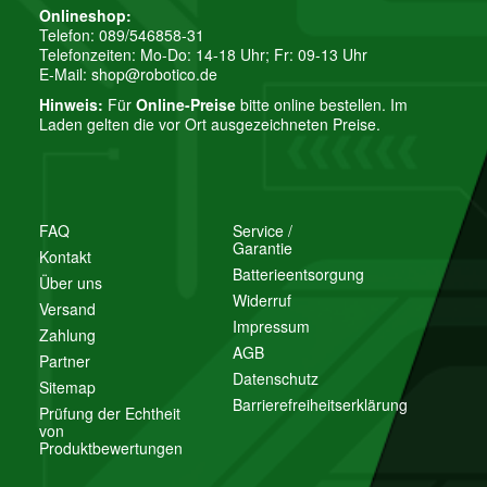
Onlineshop:
Telefon: 089/546858-31
Fragen?
Telefonzeiten: Mo-Do: 14-18 Uhr; Fr: 09-13 Uhr
E-Mail:
shop@robotico.de
Ihre Frage
Hinweis:
Für
Online-Preise
bitte online bestellen. Im
Laden gelten die vor Ort ausgezeichneten Preise.
FAQ
Service /
Garantie
Kontakt
Batterieentsorgung
Über uns
Widerruf
Versand
Impressum
Zahlung
AGB
Partner
Datenschutz
Sitemap
Barrierefreiheitserklärung
Bitte beachten Sie unsere Datenschutzerklärung
Prüfung der Echtheit
von
Produktbewertungen
Frage abschicken