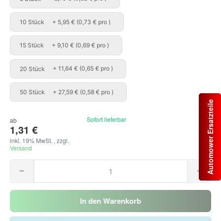
10 Stück
10 Stück
+ 5,95 € (0,73 € pro )
15 Stück
15 Stück
+ 9,10 € (0,69 € pro )
20 Stück
20 Stück
+ 11,64 € (0,65 € pro )
50 Stück
50 Stück
+ 27,59 € (0,58 € pro )
Automower Ersatzteile
Sofort lieferbar
ab
1,31 €
inkl. 19% MwSt. , zzgl.
Versand
In den Warenkorb