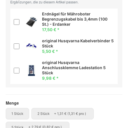
Ergänzungen, die zu diesem Artikel passen.
Erdnägel für Mähroboter
Begrenzugskabel bis 3,4mm (100
St.) - Erdanker
17,50 €
*
original Husqvarna Kabelverbinder 5
Stück
5,50 €
*
original Husqvarna
Anschlussklemme Ladestation 5
Stück
9,98 €
*
Menge
1 Stück
2 Stück
1 Stück
2 Stück
+ 1,31 € (1,31 € pro )
5 Stück
5 Stück
+ 2,79 € (0,82 € pro )