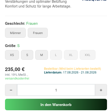
Verstärkungen und optimaler Belüftung
Komfort und Schutz für lange Arbeitstage.
Geschlecht
Frauen
Männer
Frauen
Männer
Frauen
Größe
S
XS
S
M
L
XL
XXL
XS
S
M
L
XL
XXL
235,00 €
Bestellbar (Wird beim Lieferanten bestellt)
Lieferdatum:
17.08.2026 - 21.08.2026
inkl. 19% MwSt. ,
versandkostenfrei
oading...
In den Warenkorb