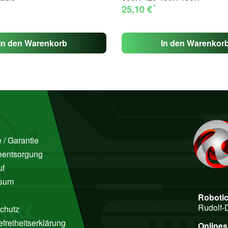
*
25,10 €
In den Warenkorb
In den Warenkor
 / Garantie
ieentsorgung
uf
ssum
Roboti
Rudolf-
chutz
efreiheitserklärung
Online