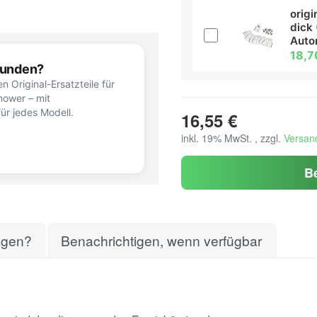
orig
dick 
Aut
18,7
efunden?
n Original-Ersatzteile für
ower – mit
ür jedes Modell.
16,55 €
inkl. 19% MwSt. , zzgl.
Versan
B
agen?
Benachrichtigen, wenn verfügbar