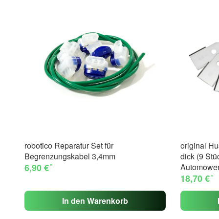
robotico Reparatur Set für
original H
Begrenzungskabel 3,4mm
dick (9 Stüc
*
6,90 €
Automowe
*
18,70 €
In den Warenkorb