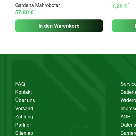
*
Gardena Mähroboter
7,25 €
*
57,80 €
In den Warenkorb
FAQ
Service
Kontakt
Batter
Über uns
Widerr
Versand
Impre
Zahlung
AGB
Partner
Datens
Sitemap
Barrier