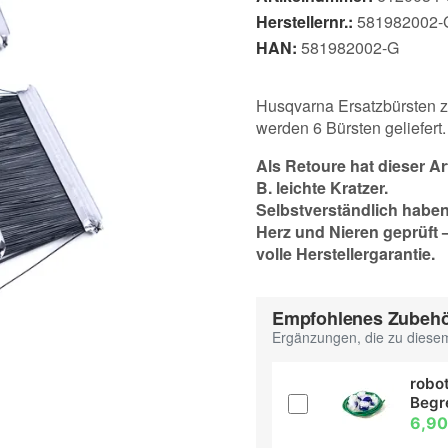
Herstellernr.:
581982002-G 
HAN:
581982002-G
Husqvarna Ersatzbürsten 
werden 6 Bürsten geliefert.
Als Retoure hat dieser A
B. leichte Kratzer.
Selbstverständlich habe
Herz und Nieren geprüft – 
volle Herstellergarantie.
Empfohlenes Zubeh
Ergänzungen, die zu diesem
robot
Begr
6,90