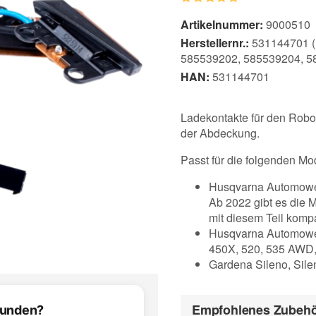
Artikelnummer:
9000510
Herstellernr.:
531144701 (
585539202, 585539204, 5
HAN:
531144701
Ladekontakte für den Robot
der Abdeckung.
Passt für die folgenden Mo
Husqvarna Automowe
Ab 2022 gibt es die M
mit diesem Teil kompa
Husqvarna Automower
450X, 520, 535 AWD,
Gardena Sileno, Sil
Empfohlenes Zubeh
efunden?