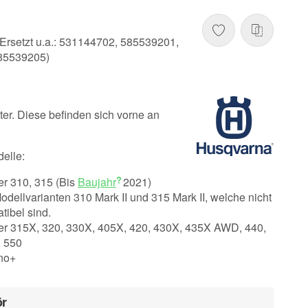
Ersetzt u.a.: 531144702, 585539201,
85539205)
er. Diese befinden sich vorne an
delle:
r 310, 315 (Bis
Baujahr
2021)
odellvarianten 310 Mark II und 315 Mark II, welche nicht
tibel sind.
 315X, 320, 330X, 405X, 420, 430X, 435X AWD, 440,
 550
eno+
ör