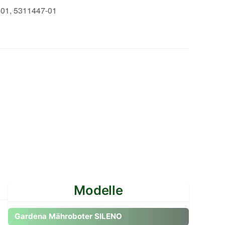
-01, 5311447-01
Modelle
Zum Modell gehen
Gardena Mähroboter SILENO