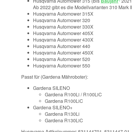
Husqvarna Automower 315 (Bis
Baujahr
2021
Ab 2022 gibt es die Modellvarianten 310 Mark II
Husqvarna Automower 315X
Husqvarna Automower 320
Husqvarna Automower 330X
Husqvarna Automower 405X
Husqvarna Automower 430X
Husqvarna Automower 440
Husqvarna Automower 450X
Husqvarna Automower 520
Husqvarna Automower 550
Passt für (Gardena Mähroboter):
Gardena SILENO
Gardena R100Li / R100LiC
Gardena R100LiC
Gardena SILENO+
Gardena R130Li
Gardena R130LiC
Husqvarna Artikelnummer: 531144701, 5311447-01