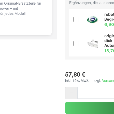
Ergänzungen, die zu diesem
n Original-Ersatzteile für
ower – mit
ür jedes Modell.
robot
Begr
6,90
orig
dick 
Aut
18,7
57,80 €
inkl. 19% MwSt. , zzgl.
Versan
Loading...