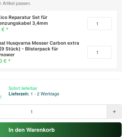
 Artikel passen.
ico Reparatur Set für
enzungskabel 3,4mm
 €
*
inal Husqvarna Messer Carbon extra
(9 Stück) - Blisterpack für
omower
0 €
*
Sofort lieferbar
Lieferzeit:
1 - 2 Werktage
d
In den Warenkorb