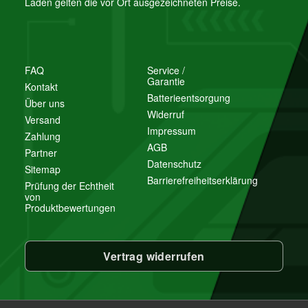
Laden gelten die vor Ort ausgezeichneten Preise.
FAQ
Service /
Garantie
Kontakt
Batterieentsorgung
Über uns
Widerruf
Versand
Impressum
Zahlung
AGB
Partner
Datenschutz
Sitemap
Barrierefreiheitserklärung
Prüfung der Echtheit
von
Produktbewertungen
Vertrag widerrufen