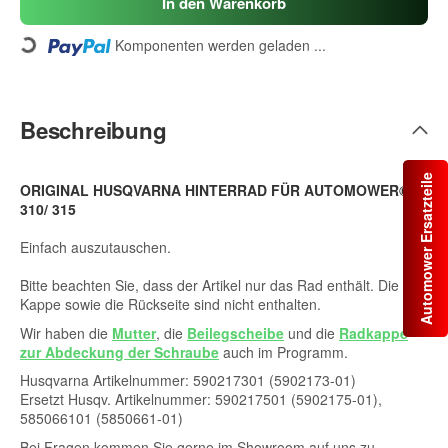
In den Warenkorb
Komponenten werden geladen ...
Loading...
Beschreibung
Automower Ersatzteile
ORIGINAL HUSQVARNA HINTERRAD FÜR AUTOMOWER®
310/ 315
Einfach auszutauschen.
Bitte beachten Sie, dass der Artikel nur das Rad enthält. Die
Kappe sowie die Rückseite sind nicht enthalten.
Wir haben die
Mutter
, die
Beilegscheibe
und die
Radkappe
zur Abdeckung der Schraube
auch im Programm.
Husqvarna Artikelnummer: 590217301 (5902173-01)
Ersetzt Husqv. Artikelnummer: 590217501 (5902175-01),
585066101 (5850661-01)
Bei Fragen kommen Sie gerne im Showroom auf uns zu.