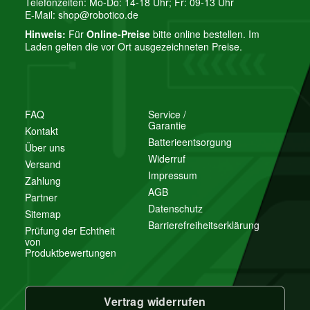
Telefonzeiten: Mo-Do: 14-18 Uhr; Fr: 09-13 Uhr
E-Mail:
shop@robotico.de
Hinweis:
Für
Online-Preise
bitte online bestellen. Im
Laden gelten die vor Ort ausgezeichneten Preise.
FAQ
Service /
Garantie
Kontakt
Batterieentsorgung
Über uns
Widerruf
Versand
Impressum
Zahlung
AGB
Partner
Datenschutz
Sitemap
Barrierefreiheitserklärung
Prüfung der Echtheit
von
Produktbewertungen
Vertrag widerrufen