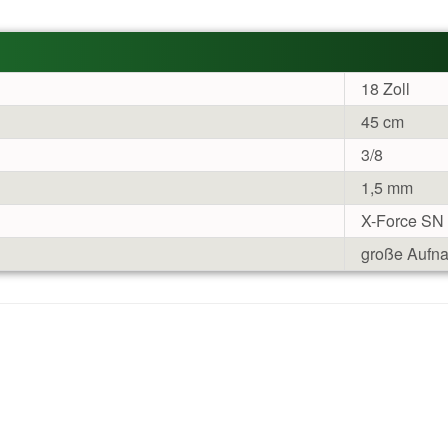
18 Zoll
45 cm
3/8
1,5 mm
X-Force SN
große Aufn