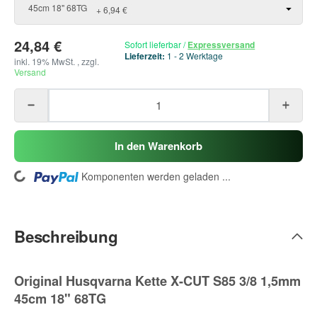
45cm 18" 68TG
+ 6,94 €
24,84 €
Sofort lieferbar
/
Expressversand
Lieferzeit:
1 - 2 Werktage
inkl. 19% MwSt. , zzgl.
Versand
In den Warenkorb
ing...
Komponenten werden geladen ...
Beschreibung
Original Husqvarna Kette X-CUT S85 3/8 1,5mm
45cm 18" 68TG