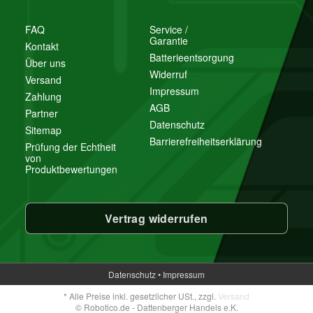
FAQ
Service /
Garantie
Kontakt
Batterieentsorgung
Über uns
Widerruf
Versand
Impressum
Zahlung
AGB
Partner
Datenschutz
Sitemap
Barrierefreiheitserklärung
Prüfung der Echtheit
von
Produktbewertungen
Vertrag widerrufen
Datenschutz
•
Impressum
*
Alle Preise inkl. gesetzlicher USt., zzgl.
Versand
© Robotico.de - Dattenberger Handels e.K.