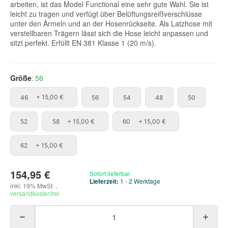
arbeiten, ist das Model Functional eine sehr gute Wahl. Sie ist
leicht zu tragen und verfügt über Belüftungsreißverschlüsse
unter den Ärmeln und an der Hosenrückseite. Als Latzhose mit
verstellbaren Trägern lässt sich die Hose leicht anpassen und
sitzt perfekt. Erfüllt EN 381 Klasse 1 (20 m/s).
Größe
56
46
56
54
48
50
46
+ 15,00 €
56
54
48
50
52
58
60
52
58
+ 15,00 €
60
+ 15,00 €
62
62
+ 15,00 €
154,95 €
Sofort lieferbar
Lieferzeit:
1 - 2 Werktage
inkl. 19% MwSt. ,
versandkostenfrei