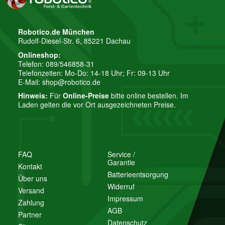
Robotico.de München
Rudolf-Diesel-Str. 6, 85221 Dachau
Onlineshop:
Telefon: 089/546858-31
Telefonzeiten: Mo-Do: 14-18 Uhr; Fr: 09-13 Uhr
E-Mail:
shop@robotico.de
Hinweis:
Für
Online-Preise
bitte online bestellen. Im
Laden gelten die vor Ort ausgezeichneten Preise.
FAQ
Service /
Garantie
Kontakt
Batterieentsorgung
Über uns
Widerruf
Versand
Impressum
Zahlung
AGB
Partner
Datenschutz