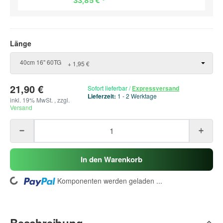
33,85 €
*
Länge
Länge
40cm 16" 60TG
+ 1,95 €
21,90 €
Sofort lieferbar
/
Expressversand
Lieferzeit:
1 - 2 Werktage
inkl. 19% MwSt. , zzgl.
Versand
In den Warenkorb
ding...
Komponenten werden geladen ...
Beschreibung