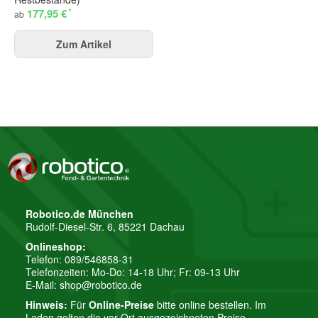
*
177,95 €
ab
Zum Artikel
Robotico.de München
Rudolf-Diesel-Str. 6, 85221 Dachau
Onlineshop:
Telefon: 089/546858-31
Telefonzeiten: Mo-Do: 14-18 Uhr; Fr: 09-13 Uhr
E-Mail:
shop@robotico.de
Hinweis:
Für
Online-Preise
bitte online bestellen. Im
Laden gelten die vor Ort ausgezeichneten Preise.