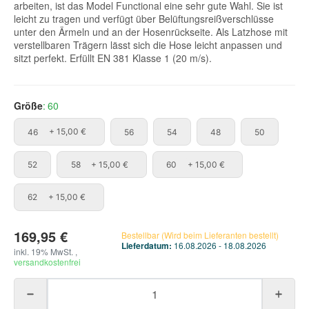
arbeiten, ist das Model Functional eine sehr gute Wahl. Sie ist
leicht zu tragen und verfügt über Belüftungsreißverschlüsse
unter den Ärmeln und an der Hosenrückseite. Als Latzhose mit
verstellbaren Trägern lässt sich die Hose leicht anpassen und
sitzt perfekt. Erfüllt EN 381 Klasse 1 (20 m/s).
Größe
60
46
56
54
48
50
46
+ 15,00 €
56
54
48
50
52
58
60
52
58
+ 15,00 €
60
+ 15,00 €
62
62
+ 15,00 €
169,95 €
Bestellbar (Wird beim Lieferanten bestellt)
Lieferdatum:
16.08.2026 - 18.08.2026
inkl. 19% MwSt. ,
versandkostenfrei