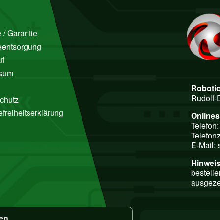
 / Garantie
ieentsorgung
uf
ssum
Roboti
Rudolf-
chutz
efreiheitserklärung
Online
Telefon
Telefonz
E-Mail:
Hinweis
bestelle
ausgeze
fen