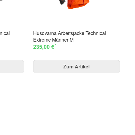
nical
Husqvarna Arbeitsjacke Technical
Hu
Extreme Männer M
Te
*
235,00 €
32
Zum Artikel