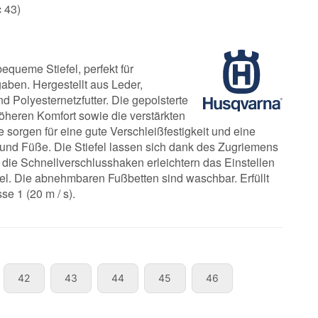
c 43)
equeme Stiefel, perfekt für
aben. Hergestellt aus Leder,
d Polyesternetzfutter. Die gepolsterte
öheren Komfort sowie die verstärkten
 sorgen für eine gute Verschleißfestigkeit und eine
l und Füße. Die Stiefel lassen sich dank des Zugriemens
d die Schnellverschlusshaken erleichtern das Einstellen
l. Die abnehmbaren Fußbetten sind waschbar. Erfüllt
e 1 (20 m / s).
42
43
44
45
46
42
43
44
45
46