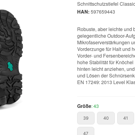
Schnittschutzstiefel Classi
HAN:
597659443
Robuste, aber leichte und b
gelegentliche Outdoor-Aufg
Mikrofaserverstärkungen un
Vorderzunge für Halt und h
Vorder- und Fersenbereiche
hohe Stabilität für Knöche
hinten leicht anziehen, un
und Lösen der Schnürsenke
EN 17249: 2013 Level Klass
Größe
43
39
40
41
39
40
41
47
47