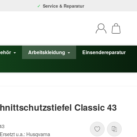
Service & Reparatur
behör
Arbeitskleidung
Einsendereparatur
nittschutzstiefel Classic 43
43
rsetzt u.a.: Husqvarna