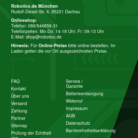
Robotico.de München
Rudolf-Diesel-Str. 6, 85221 Dachau
Onlineshop:
Telefon: 089/546858-31
Telefonzeiten: Mo-Do: 14-18 Uhr; Fr: 09-13 Uhr
E-Mail:
shop@robotico.de
Hinweis:
Für
Online-Preise
bitte online bestellen. Im
Laden gelten die vor Ort ausgezeichneten Preise.
FAQ
Service /
Garantie
Kontakt
Batterieentsorgung
Über uns
Widerruf
Versand
Impressum
Zahlung
AGB
Partner
Datenschutz
Sitemap
Barrierefreiheitserklärung
Prüfung der Echtheit
von