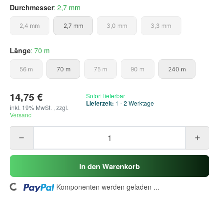
Durchmesser
2,7 mm
2,4 mm
2,7 mm
3,0 mm
3,3 mm
2,4 mm
2,7 mm
3,0 mm
3,3 mm
Länge
70 m
56 m
70 m
75 m
90 m
240 m
56 m
70 m
75 m
90 m
240 m
14,75 €
Sofort lieferbar
Lieferzeit:
1 - 2 Werktage
inkl. 19% MwSt. , zzgl.
Versand
In den Warenkorb
ading...
Komponenten werden geladen ...