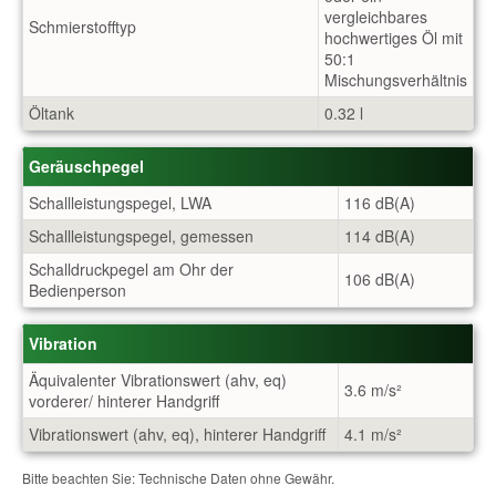
vergleichbares
Schmierstofftyp
hochwertiges Öl mit
50:1
Mischungsverhältnis
Öltank
0.32 l
Geräuschpegel
Schallleistungspegel, LWA
116 dB(A)
Schallleistungspegel, gemessen
114 dB(A)
Schalldruckpegel am Ohr der
106 dB(A)
Bedienperson
Vibration
Äquivalenter Vibrationswert (ahv, eq)
3.6 m/s²
vorderer/ hinterer Handgriff
Vibrationswert (ahv, eq), hinterer Handgriff
4.1 m/s²
Bitte beachten Sie: Technische Daten ohne Gewähr.