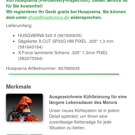
für Sie kostenfrei!
Wir registrieren Ihr Gerät gratis bei Husqvarna. Sie können
dem unter
shop@ropbotico.de
widersprechen.
Lieferumfang:
HUSQVARNA 545 II (967690635)
Sägekette X-CUT SP33G HM PIXEL .325" 1,3 mm
(581643164)
X-Force laminierte Schiene .325" 1.3mm PIXEL
(582075364)
Husqvarna Artikelnummer: 967690635
Merkmale
Ausgezeichnete Kühlleistung für eine
längere Lebensdauer des Motors
Unser neues Kühlsystem ist in jedem
Detail optimiert, um Ihnen eine
zuverlässige Kettensäge für jede
Situation zu bieten.