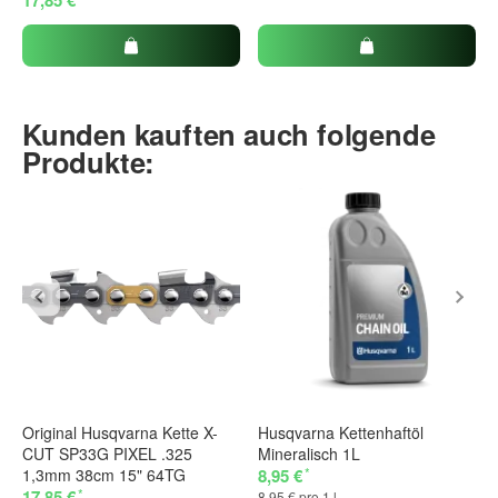
Kunden kauften auch folgende
Produkte:
Original Husqvarna Kette X-
Husqvarna Kettenhaftöl
CUT SP33G PIXEL .325
Mineralisch 1L
*
1,3mm 38cm 15" 64TG
8,95 €
*
17,85 €
8,95 € pro 1 l