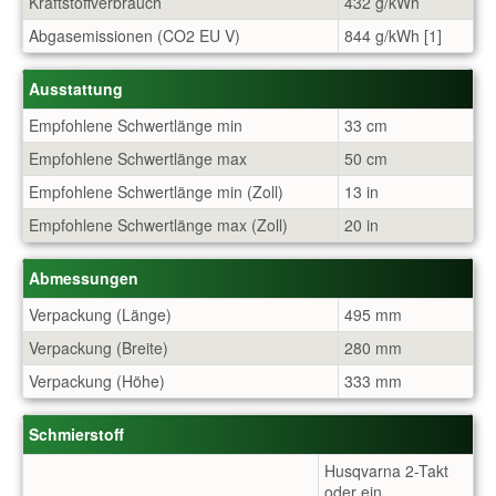
Kraftstoffverbrauch
432 g/kWh
Abgasemissionen (CO2 EU V)
844 g/kWh [1]
Ausstattung
Empfohlene Schwertlänge min
33 cm
Empfohlene Schwertlänge max
50 cm
Empfohlene Schwertlänge min (Zoll)
13 in
Empfohlene Schwertlänge max (Zoll)
20 in
Abmessungen
Verpackung (Länge)
495 mm
Verpackung (Breite)
280 mm
Verpackung (Höhe)
333 mm
Schmierstoff
Husqvarna 2-Takt
oder ein