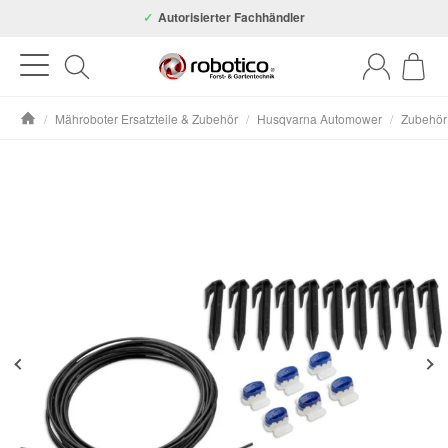
Autorisierter Fachhändler
/
Mähroboter Ersatzteile & Zubehör
/
Husqvarna Automower
/
Zubehör
Startseite