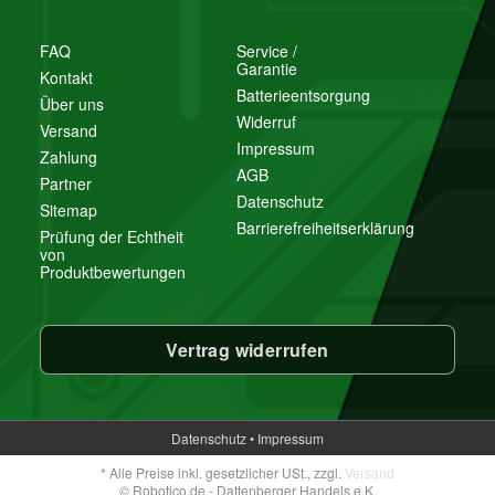
FAQ
Service /
Garantie
Kontakt
Batterieentsorgung
Über uns
Widerruf
Versand
Impressum
Zahlung
AGB
Partner
Datenschutz
Sitemap
Barrierefreiheitserklärung
Prüfung der Echtheit
von
Produktbewertungen
Vertrag widerrufen
Datenschutz
•
Impressum
*
Alle Preise inkl. gesetzlicher USt., zzgl.
Versand
© Robotico.de - Dattenberger Handels e.K.