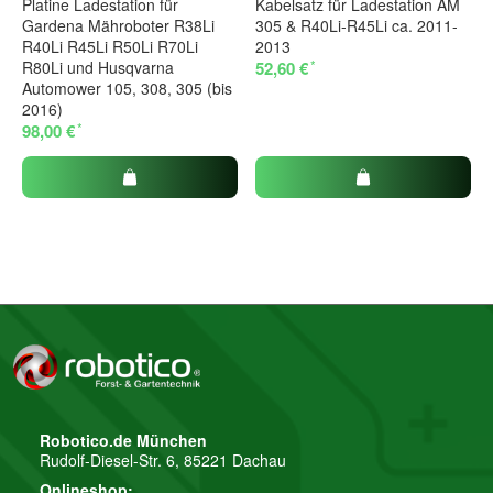
Platine Ladestation für
Kabelsatz für Ladestation AM
Gardena Mähroboter R38Li
305 & R40Li-R45Li ca. 2011-
R40Li R45Li R50Li R70Li
2013
*
R80Li und Husqvarna
52,60 €
Automower 105, 308, 305 (bis
2016)
*
98,00 €
Robotico.de München
Rudolf-Diesel-Str. 6, 85221 Dachau
Onlineshop: