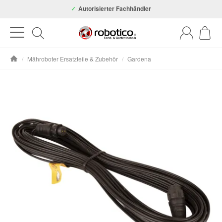
Autorisierter Fachhändler
/
Mähroboter Ersatzteile & Zubehör
/
Gardena
Startseite