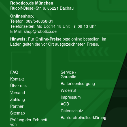
Robotico.de München
Rudolf-Diesel-Str. 6, 85221 Dachau
Onlineshop:
Telefon: 089/546858-31
Telefonzeiten: Mo-Do: 14-18 Uhr; Fr: 09-13 Uhr
E-Mail:
shop@robotico.de
Hinweis:
Für
Online-Preise
bitte online bestellen. Im
Laden gelten die vor Ort ausgezeichneten Preise.
FAQ
Service /
Garantie
Kontakt
Batterieentsorgung
Über uns
Widerruf
Versand
Impressum
Zahlung
AGB
Partner
Datenschutz
Sitemap
Barrierefreiheitserklärung
Prüfung der Echtheit
von