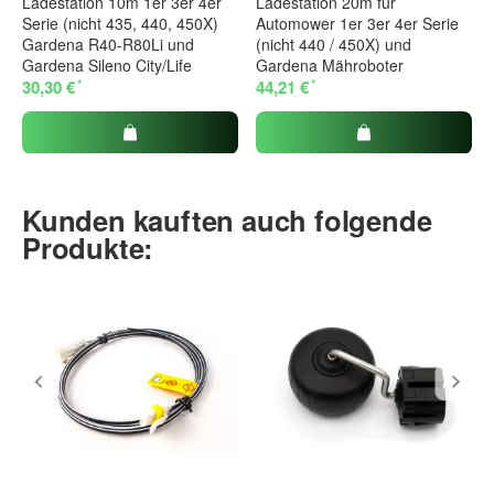
Ladestation 10m 1er 3er 4er
Ladestation 20m für
Serie (nicht 435, 440, 450X)
Automower 1er 3er 4er Serie
Gardena R40-R80Li und
(nicht 440 / 450X) und
Gardena Sileno City/Life
Gardena Mähroboter
*
*
30,30 €
44,21 €
Kunden kauften auch folgende
Produkte: