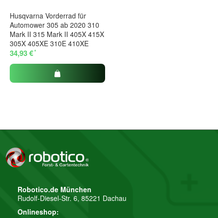
Husqvarna Vorderrad für
Automower 305 ab 2020 310
Mark II 315 Mark II 405X 415X
305X 405XE 310E 410XE
*
34,93 €
Robotico.de München
Rudolf-Diesel-Str. 6, 85221 Dachau
Onlineshop: