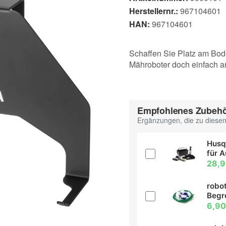
Herstellernr.:
967104601
HAN:
967104601
Schaffen Sie Platz am Bo
Mähroboter doch einfach a
Empfohlenes Zubeh
Ergänzungen, die zu diesem
Husq
für 
28,9
robot
Begr
6,90