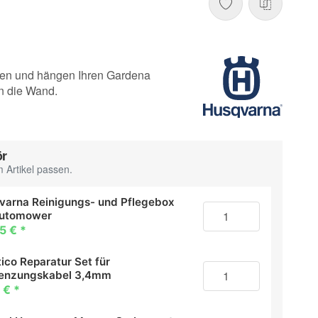
den und hängen Ihren Gardena
n die Wand.
ör
 Artikel passen.
varna Reinigungs- und Pflegebox
Automower
5 €
*
ico Reparatur Set für
enzungskabel 3,4mm
 €
*