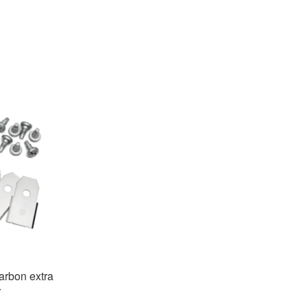
arbon extra
r