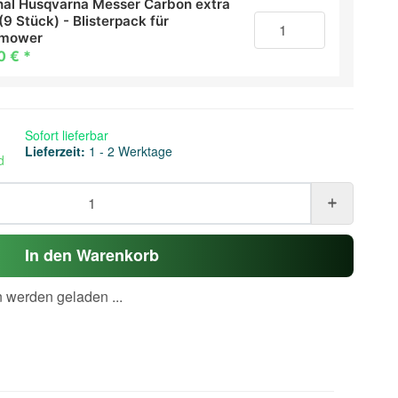
inal Husqvarna Messer Carbon extra
(9 Stück) - Blisterpack für
omower
0 €
*
Sofort lieferbar
Lieferzeit:
1 - 2 Werktage
d
In den Warenkorb
werden geladen ...