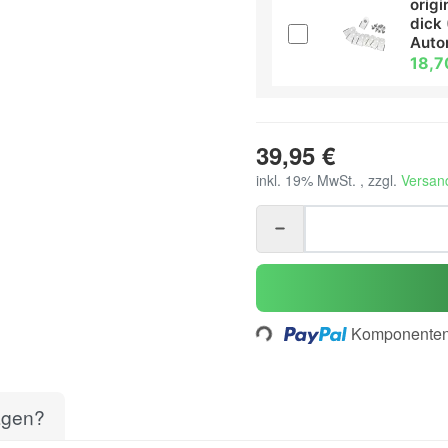
orig
dick 
Aut
18,7
39,95 €
inkl. 19% MwSt. , zzgl.
Versan
Loading...
Komponenten 
agen?