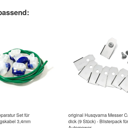
 passend:
paratur Set für
original Husqvarna Messer C
gskabel 3,4mm
dick (9 Stück) - Blisterpack fü
Automower