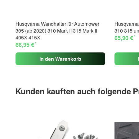
Husqvarna Wandhalter für Automower
Husqvarna 
305 (ab 2020) 310 Mark II 315 Mark II
310 315 u
*
405X 415X
65,90 €
*
66,95 €
In den Warenkorb
Kunden kauften auch folgende P