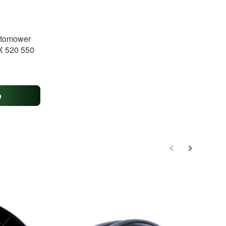
utomower
X 520 550
b