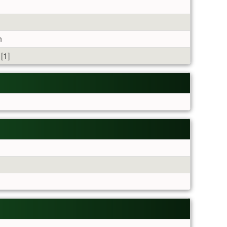
n
[1]