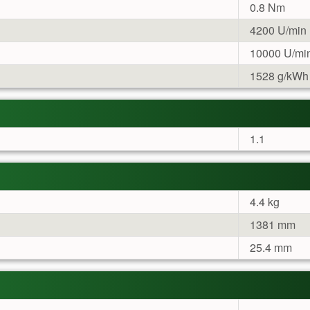
0.8 Nm
4200 U/min
10000 U/mi
1528 g/kWh 
1.1
4.4 kg
1381 mm
25.4 mm