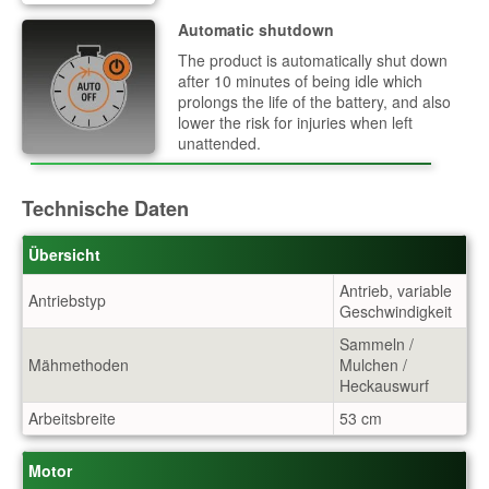
Automatic shutdown
The product is automatically shut down
after 10 minutes of being idle which
prolongs the life of the battery, and also
lower the risk for injuries when left
unattended.
Technische Daten
Übersicht
Antrieb, variable
Antriebstyp
Geschwindigkeit
Sammeln /
Mähmethoden
Mulchen /
Heckauswurf
Arbeitsbreite
53 cm
Motor