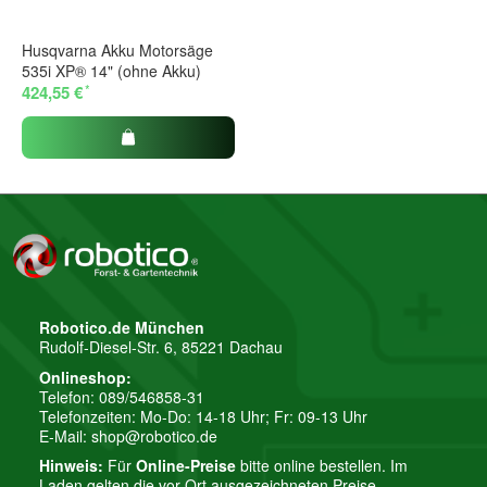
Husqvarna Akku Motorsäge
535i XP® 14" (ohne Akku)
Firma
*
424,55 €
E-Mail
Telefon
Robotico.de München
Rudolf-Diesel-Str. 6, 85221 Dachau
Onlineshop:
Telefon: 089/546858-31
Fragen?
Telefonzeiten: Mo-Do: 14-18 Uhr; Fr: 09-13 Uhr
E-Mail:
shop@robotico.de
Ihre Frage
Hinweis:
Für
Online-Preise
bitte online bestellen. Im
Laden gelten die vor Ort ausgezeichneten Preise.