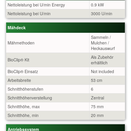
Nettoleistung bei U/min Energy
0.9 kW
Nettoleistung bei U/min
3000 U/min
Mähdeck
Sammeln /
Mähmethoden
Mulchen /
Heckauswurf
Als Zubehör
BioClip® Kit
erhältlich
BioClip® Einsatz
Not included
Arbeitsbreite
53 cm
Schnitthöhenstufen
6
Schnitthöhenverstellung
Zentral
Schnitthöhe, max
75 mm
Schnitthöhe, min
20 mm
Antriebssystem