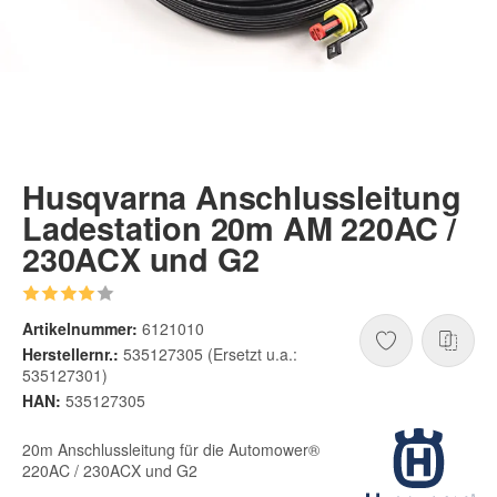
Husqvarna Anschlussleitung
Ladestation 20m AM 220AC /
230ACX und G2
Artikelnummer:
6121010
Herstellernr.:
535127305 (Ersetzt u.a.:
535127301)
HAN:
535127305
20m Anschlussleitung für die Automower®
220AC / 230ACX und G2