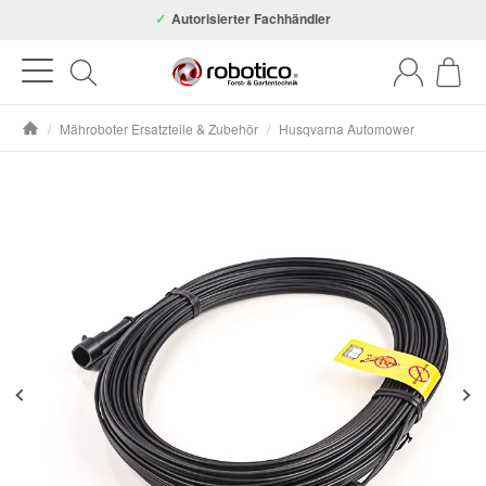
Autorisierter Fachhändler
/
Mähroboter Ersatzteile & Zubehör
/
Husqvarna Automower
Startseite