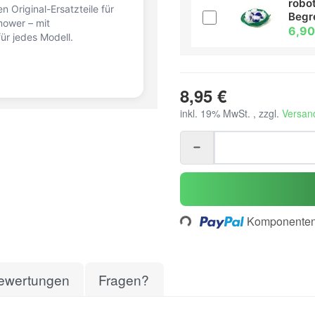
robot
n Original-Ersatzteile für
Begr
ower – mit
6,90
ür jedes Modell.
8,95 €
inkl. 19% MwSt. , zzgl.
Versan
Loading...
Komponenten 
ewertungen
Fragen?