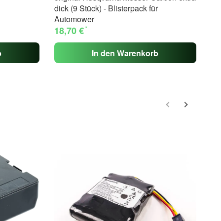
dick (9 Stück) - Blisterpack für
Automower
*
18,70 €
b
In den Warenkorb