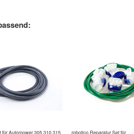
 passend:
t für Automower 305 310 315
robotico Reparatur Set für