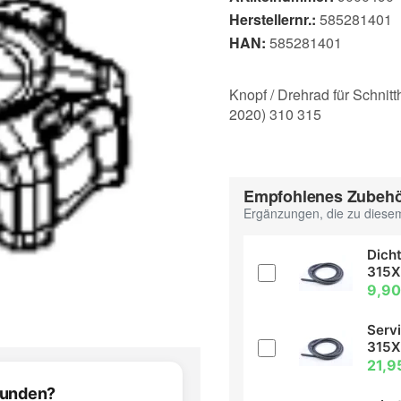
Herstellernr.:
585281401
HAN:
585281401
Knopf / Drehrad für Schni
2020) 310 315
Empfohlenes Zubeh
Ergänzungen, die zu diesem
Dich
315X
9,90
Serv
315X
21,9
efunden?