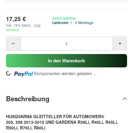
17,25 €
Sofort lieferbar
Lieferzeit:
1 - 2 Werktage
inkl. 19% MwSt. , zzgl.
Versand
In den Warenkorb
ding...
Komponenten werden geladen ...
Beschreibung
HUSQVARNA GLEITTELLER FÜR AUTOMOWER®
305, 308 2013-2015 UND GARDENA R38Li, R40Li, R45Li,
R50Li, R70Li, R80Li