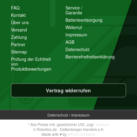
FAQ
Service /
Garantie
Kontakt
Batterieentsorgung
Über uns
Widerruf
Versand
Impressum
Zahlung
AGB
Partner
Datenschutz
Sitemap
Barrierefreiheitserklärung
Prüfung der Echtheit
von
Produktbewertungen
Vertrag widerrufen
Datenschutz
•
Impressum
*
Alle Preise inkl. gesetzlicher USt., zzgl.
Versand
© Robotico.de - Dattenberger Handels e.K.
Made with
♥
by
eRock Creations