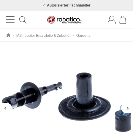
Autorisierter Fachhändler
/
Mähroboter Ersatzteile & Zubehör
/
Gardena
Startseite