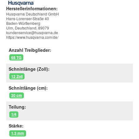
Herstellerinformationen:
Husqvarna Deutschland GmbH
Hans-Lorenser-Straße 40
Baden-Württemberg
Ulm, Deutschland, 89079
kundenservice@husqvarna.de
https://www.husqvarna.com/de/
Anzahl Treibglieder:
68 TG
Schnittlänge (Zoll):
12 Zoll
Schnittlänge (cm):
30 cm
Teilung:
1/4
Stärke:
1,3 mm