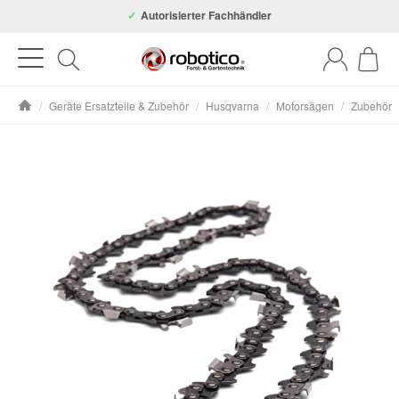
Autorisierter Fachhändler
/
Geräte Ersatzteile & Zubehör
/
Husqvarna
/
Motorsägen
/
Zubehör
Startseite