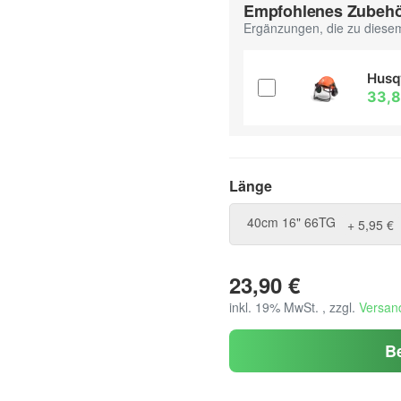
Empfohlenes Zubeh
Ergänzungen, die zu diesem
Husq
33,
Länge
Länge
40cm 16" 66TG
+ 5,95 €
23,90 €
inkl. 19% MwSt. , zzgl.
Versan
B