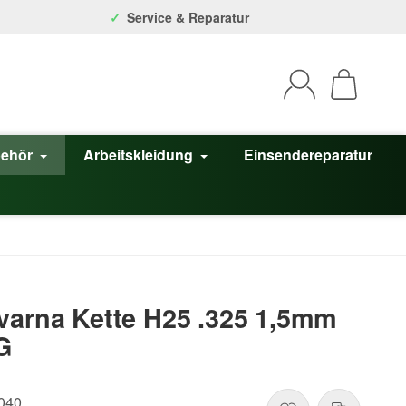
Service & Reparatur
behör
Arbeitskleidung
Einsendereparatur
varna Kette H25 .325 1,5mm
G
040