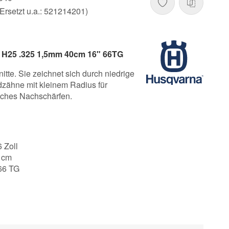
rsetzt u.a.: 521214201)
e H25 .325 1,5mm 40cm 16" 66TG
itte. Sie zeichnet sich durch niedrige
dzähne mit kleinem Radius für
faches Nachschärfen.
6 Zoll
0 cm
 66 TG