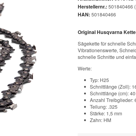
Herstellernr.:
501840466 (E
HAN:
501840466
Original Husqvarna Kett
Sägekette für schnelle Schn
Vibrationenswerte, Schnei
schnelle Schnitte und ein
Werte:
Typ: H25
Schnittlänge (Zoll): 1
Schnittlänge (cm): 4
Anzahl Treibglieder:
Teilung: .325
Stärke: 1,5 mm
Zahn: HM