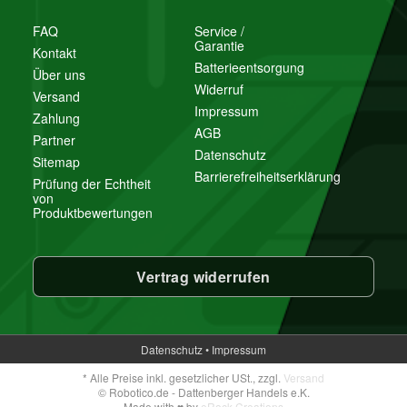
FAQ
Service /
Garantie
Kontakt
Batterieentsorgung
Über uns
Widerruf
Versand
Impressum
Zahlung
AGB
Partner
Datenschutz
Sitemap
Barrierefreiheitserklärung
Prüfung der Echtheit
von
Produktbewertungen
Vertrag widerrufen
Datenschutz
•
Impressum
*
Alle Preise inkl. gesetzlicher USt., zzgl.
Versand
© Robotico.de - Dattenberger Handels e.K.
Made with
♥
by
eRock Creations