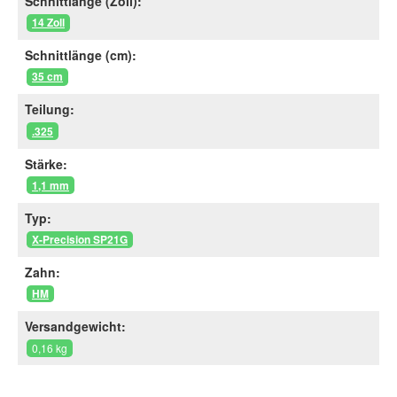
Schnittlänge (Zoll):
14 Zoll
Schnittlänge (cm):
35 cm
Teilung:
.325
Stärke:
1,1 mm
Typ:
X-Precision SP21G
Zahn:
HM
Versandgewicht:
0,16 kg