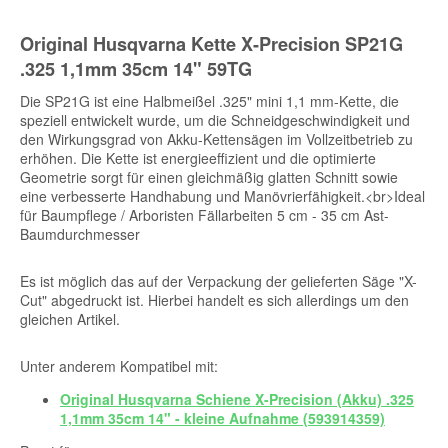
Original Husqvarna Kette X-Precision SP21G
.325 1,1mm 35cm 14" 59TG
Die SP21G ist eine Halbmeißel .325" mini 1,1 mm-Kette, die
speziell entwickelt wurde, um die Schneidgeschwindigkeit und
den Wirkungsgrad von Akku-Kettensägen im Vollzeitbetrieb zu
erhöhen. Die Kette ist energieeffizient und die optimierte
Geometrie sorgt für einen gleichmäßig glatten Schnitt sowie
eine verbesserte Handhabung und Manövrierfähigkeit.<br>Ideal
für Baumpflege / Arboristen Fällarbeiten 5 cm - 35 cm Ast-
Baumdurchmesser
Es ist möglich das auf der Verpackung der gelieferten Säge "X-
Cut" abgedruckt ist. Hierbei handelt es sich allerdings um den
gleichen Artikel.
Unter anderem Kompatibel mit:
Original Husqvarna Schiene X-Precision (Akku) .325
1,1mm 35cm 14" - kleine Aufnahme (593914359)