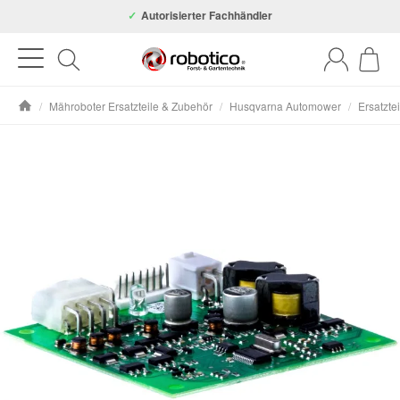
Autorisierter Fachhändler
/
Mähroboter Ersatzteile & Zubehör
/
Husqvarna Automower
/
Ersatzte
Startseite