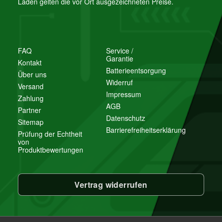
Laden gelten die vor Ort ausgezeichneten Preise.
FAQ
Service /
Garantie
Kontakt
Batterieentsorgung
Über uns
Widerruf
Versand
Impressum
Zahlung
AGB
Partner
Datenschutz
Sitemap
Barrierefreiheitserklärung
Prüfung der Echtheit
von
Produktbewertungen
Vertrag widerrufen