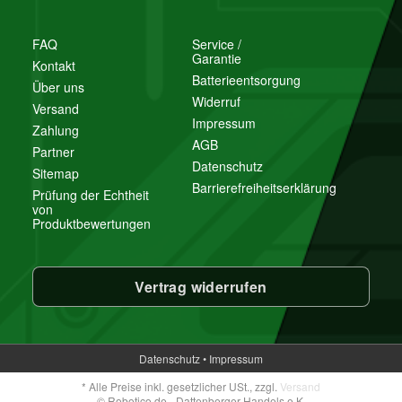
FAQ
Service /
Garantie
Kontakt
Batterieentsorgung
Über uns
Widerruf
Versand
Impressum
Zahlung
AGB
Partner
Datenschutz
Sitemap
Barrierefreiheitserklärung
Prüfung der Echtheit
von
Produktbewertungen
Vertrag widerrufen
Datenschutz
•
Impressum
*
Alle Preise inkl. gesetzlicher USt., zzgl.
Versand
© Robotico.de - Dattenberger Handels e.K.