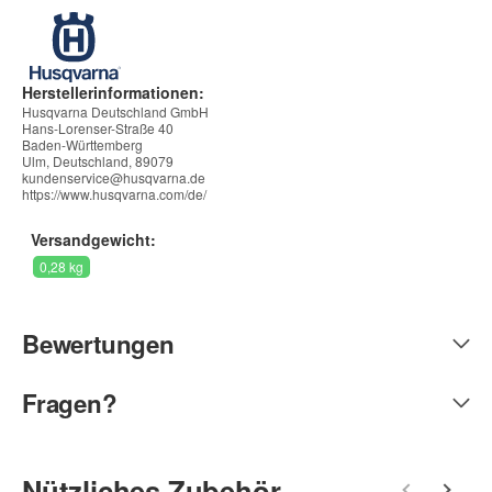
Herstellerinformationen:
Husqvarna Deutschland GmbH
Hans-Lorenser-Straße 40
Baden-Württemberg
Ulm, Deutschland, 89079
kundenservice@husqvarna.de
https://www.husqvarna.com/de/
Versandgewicht:
0,28 kg
Bewertungen
Fragen?
Geben Sie die erste Bewertung für diesen Artikel ab und helfen
Sie Anderen bei der Kaufentscheidung:
Kontaktdaten
Nützliches Zubehör