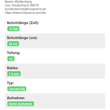
Baden-Württemberg
Ulm, Deutschland, 89079
kundenservice@husqvarna.de
https://www.husqvarna.com/de/
Schnittlänge (Zoll):
10 Zoll
Schnittlänge (cm):
25 cm
Teilung:
1/4
Stärke:
1,3 mm
Typ:
Carving SN
Aufnahme:
kleine Aufnahme