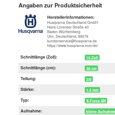
Angaben zur Produktsicherheit
Herstellerinformationen:
Husqvarna Deutschland GmbH
Hans-Lorenser-Straße 40
Baden-Württemberg
Ulm, Deutschland, 89079
kundenservice@husqvarna.de
https://www.husqvarna.com/de/
Schnittlänge (Zoll):
15 Zoll
Schnittlänge (cm):
38 cm
Teilung:
3/8
Stärke:
1,5 mm
Typ:
X-Force SN
Aufnahme:
kleine Aufnahm