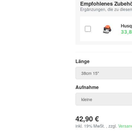
Empfohlenes Zubeh
Ergänzungen, die zu diesem
Husq
33,
Länge
Länge
38cm 15"
Aufnahme
Aufnahme
kleine
42,90 €
inkl. 19% MwSt. , zzgl.
Versan