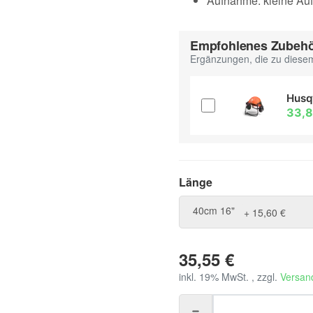
Aufnahme: kleine A
Empfohlenes Zubeh
Ergänzungen, die zu diesem
Husq
33,
Länge
Länge
40cm 16"
+ 15,60 €
35,55 €
inkl. 19% MwSt. , zzgl.
Versan