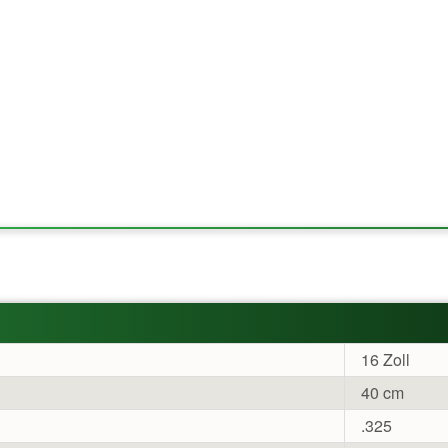
16 Zoll
40 cm
.325