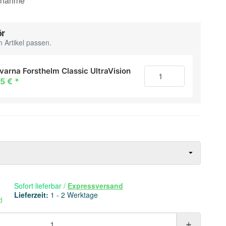
ufnahme
ör
 Artikel passen.
varna Forsthelm Classic UltraVision
85 €
*
Sofort lieferbar
/
Expressversand
Lieferzeit:
1 - 2 Werktage
d