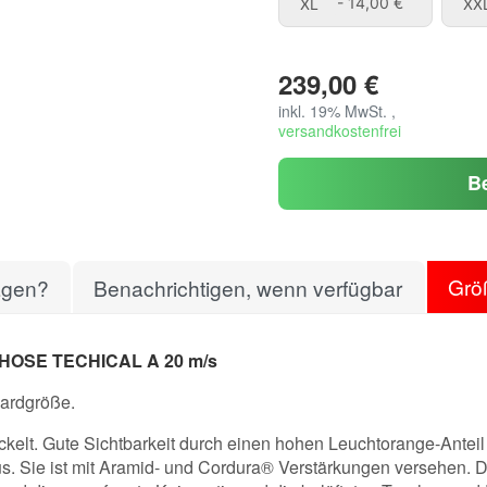
XL
XL
- 14,00 €
XX
239,00 €
inkl. 19% MwSt. ,
versandkostenfrei
B
Grö
agen?
Benachrichtigen, wenn verfügbar
OSE TECHICAL A 20 m/s
dardgröße.
kelt. Gute Sichtbarkeit durch einen hohen Leuchtorange-Antei
us. Sie ist mit Aramid- und Cordura® Verstärkungen versehen. 