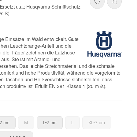
rsetzt u.a.: Husqvarna Schnittschutz
/s S)
e Einsätze im Wald entwickelt. Gute
ohen Leuchtorange-Anteil und die
 die Träger zeichnen die Latzhose
 aus. Sie ist mit Aramid- und
rsehen. Das leichte Stretchmaterial und die schmale
omfort und hohe Produktivität, während die vorgeformte
ten Taschen und Reißverschlüsse sicherstellen, dass
ch produktiv ist. Erfüllt EN 381 Klasse 1 (20 m /s).
M-7 cm
M
L-7 cm
L
XL-7 cm
7 cm
M
L-7 cm
L
XL-7 cm