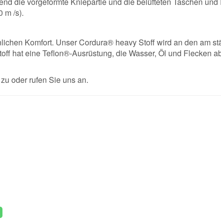
end die vorgeformte Kniepartie und die belüfteten Taschen und 
0 m /s).
nlichen Komfort. Unser Cordura® heavy Stoff wird an den am stä
ff hat eine Teflon®-Ausrüstung, die Wasser, Öl und Flecken 
u oder rufen Sie uns an.