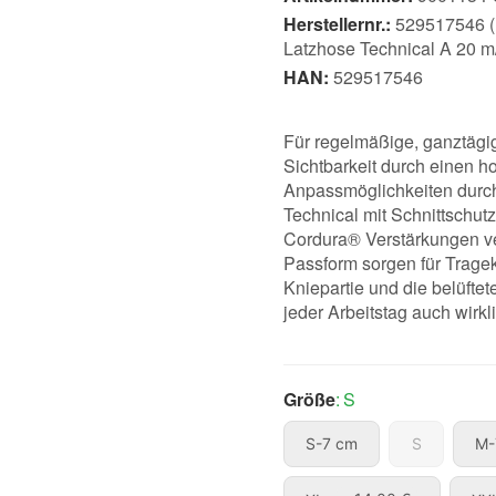
Herstellernr.:
529517546 (E
Latzhose Technical A 20 m
HAN:
529517546
Für regelmäßige, ganztägig
Sichtbarkeit durch einen h
Anpassmöglichkeiten durch
Technical mit Schnittschutz
Cordura® Verstärkungen ve
Passform sorgen für Tragek
Kniepartie und die belüfte
jeder Arbeitstag auch wirkli
Größe
S
S-7 cm
S
S-7 cm
S
M-