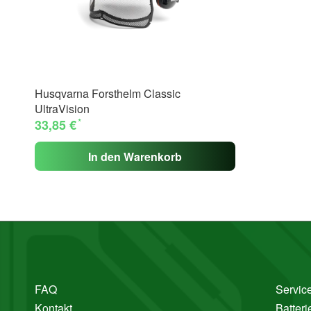
Husqvarna Forsthelm Classic
UltraVision
*
33,85 €
In den Warenkorb
FAQ
Service
Kontakt
Batter