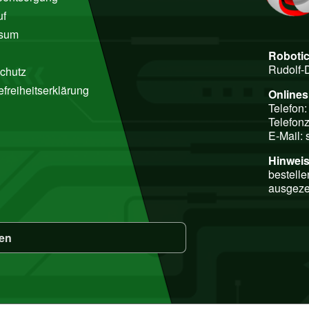
uf
ssum
Roboti
Rudolf-
chutz
efreiheitserklärung
Online
Telefon
Telefonz
E-Mail:
Hinweis
bestelle
ausgeze
fen