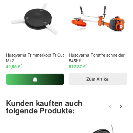
Vorname
Nachname
Husqvarna Trimmerkopf TriCut
Husqvarna Forstfreischneider
M12
545FR
*
*
42,95 €
912,87 €
Firma
Zum Artikel
E-Mail
Kunden kauften auch
folgende Produkte:
Telefon