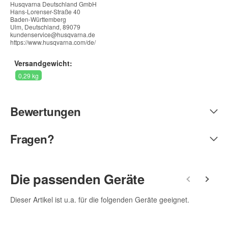
Husqvarna Deutschland GmbH
Hans-Lorenser-Straße 40
Baden-Württemberg
Ulm, Deutschland, 89079
kundenservice@husqvarna.de
https://www.husqvarna.com/de/
Versandgewicht:
0,29 kg
Bewertungen
Fragen?
Geben Sie die erste Bewertung für diesen Artikel ab und helfen
Sie Anderen bei der Kaufentscheidung:
Kontaktdaten
Die passenden Geräte
Alle mit
*
markierten Felder sind Pflichtfelder.
Dieser Artikel ist u.a. für die folgenden Geräte geeignet.
Anrede