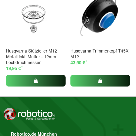
Fragen?
Ihre Frage
Husqvarna Stützteller M12
Husqvarna Trimmerkopf T45X
Metall inkl. Mutter - 12mm
M12
*
Lochdruchmesser
43,90 €
*
19,95 €
Bitte beachten Sie unsere Datenschutzerklärung
Frage abschicken
Robotico.de München