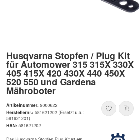
Husqvarna Stopfen / Plug Kit
für Automower 315 315X 330X
405 415X 420 430X 440 450X
520 550 und Gardena
Mähroboter
Artikelnummer:
9000622
Herstellernr.:
581621202 (Ersetzt u.a.:
581621201)
HAN:
581621202
Das Husqvarna Stopfen Plug Kit ist ein