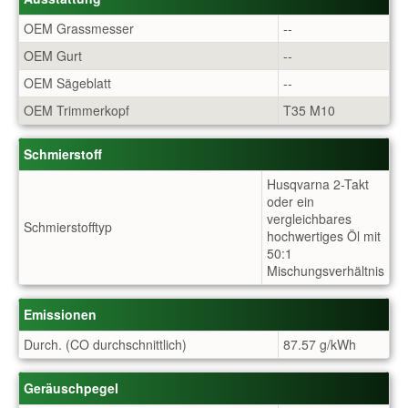
OEM Grassmesser
--
OEM Gurt
--
OEM Sägeblatt
--
OEM Trimmerkopf
T35 M10
Schmierstoff
Husqvarna 2-Takt
oder ein
vergleichbares
Schmierstofftyp
hochwertiges Öl mit
50:1
Mischungsverhältnis
Emissionen
Durch. (CO durchschnittlich)
87.57 g/kWh
Geräuschpegel