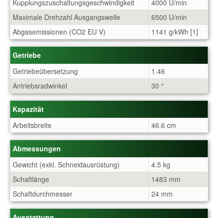
Kupplungszuschaltungsgeschwindigkeit
4000 U/min
Maximale Drehzahl Ausgangswelle
6500 U/min
Abgasemissionen (CO2 EU V)
1141 g/kWh [1]
Getriebe
Getriebeübersetzung
1.46
Antriebsradwinkel
30 °
Kapazität
Arbeitsbreite
46.6 cm
Abmessungen
Gewicht (exkl. Schneidausrüstung)
4.5 kg
Schaftlänge
1483 mm
Schaftdurchmesser
24 mm
Ausstattung