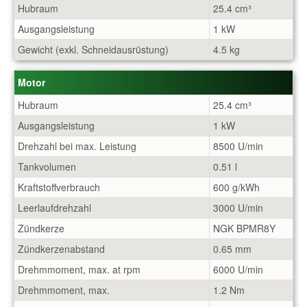
Hubraum
25.4 cm³
Ausgangsleistung
1 kW
Gewicht (exkl. Schneidausrüstung)
4.5 kg
Motor
Hubraum
25.4 cm³
Ausgangsleistung
1 kW
Drehzahl bei max. Leistung
8500 U/min
Tankvolumen
0.51 l
Kraftstoffverbrauch
600 g/kWh
Leerlaufdrehzahl
3000 U/min
Zündkerze
NGK BPMR8Y
Zündkerzenabstand
0.65 mm
Drehmmoment, max. at rpm
6000 U/min
Drehmmoment, max.
1.2 Nm