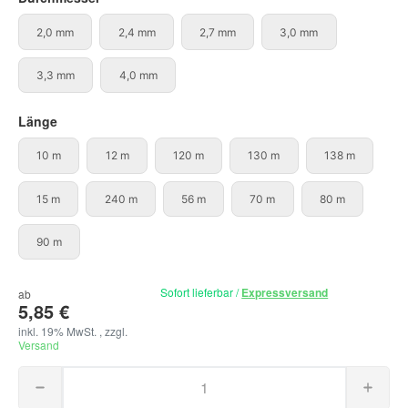
2,0 mm
2,4 mm
2,7 mm
3,0 mm
2,0 mm
2,4 mm
2,7 mm
3,0 mm
3,3 mm
4,0 mm
3,3 mm
4,0 mm
Länge
10 m
12 m
120 m
130 m
138 m
10 m
12 m
120 m
130 m
138 m
15 m
240 m
56 m
70 m
80 m
15 m
240 m
56 m
70 m
80 m
90 m
90 m
Sofort lieferbar
/
Expressversand
ab
5,85 €
inkl. 19% MwSt. , zzgl.
Versand